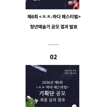
제6회 <ㅊㅊ-하다 페스티벌>
청년예술가 공모 결과 발표
02